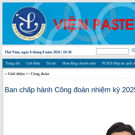
Thứ Năm, ngày 6 tháng 8 năm 2026 | 10:38
Trang chủ
Giới thiệu
Tin tức
Hoạt động chuyên môn
NCKH-Hợp tác quốc t
:: Giới thiệu >> Công đoàn
Ban chấp hành Công đoàn nhiệm kỳ 202